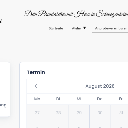
Dein Brautatelier mit Herz in Schwegenheim, 
Startseite
Atelier
Anprobe vereinbaren
Termin
August 2026
Mo
Di
Mi
Do
Fr
ung
27
28
29
30
31