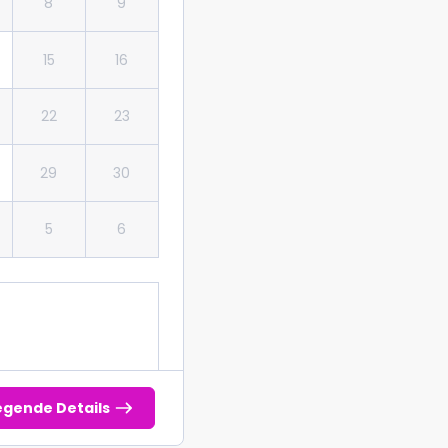
8
9
15
16
22
23
29
30
5
6
gende Details